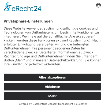
Urheberrecht
Die durch die Seitenbetreiber erstellten Inhalte und Werke
auf diesen Seiten unterliegen dem deutschen
Urheberrecht. Die Vervielfältigung, Bearbeitung,
Verbreitung und jede Art der Verwertung außerhalb der
Grenzen des Urheberrechtes bedürfen der schriftlichen
Zustimmung des jeweiligen Autors bzw. Erstellers.
Downloads und Kopien dieser Seite sind nur für den
privaten, nicht kommerziellen Gebrauch gestattet.
Soweit die Inhalte auf dieser Seite nicht vom Betreiber
erstellt wurden, werden die Urheberrechte Dritter
beachtet. Insbesondere werden Inhalte Dritter als solche
gekennzeichnet. Sollten Sie trotzdem auf eine
Urheberrechtsverletzung aufmerksam werden, bitten wir
um einen entsprechenden Hinweis. Bei Bekanntwerden
von Rechtsverletzungen werden wir derartige Inhalte
umgehend entfernen.
Druckversion
|
Sitemap
Login
© Neue Energien Bremerhaven-
Webansicht
Cuxland eG